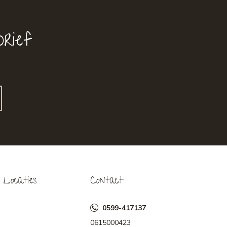
rief
Locaties
Contact
0599-417137
0615000423