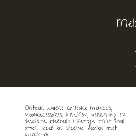
Mel
Ontdek unieke landelijke meubels,
woonaccessoires, kruiken, verlichting en
decoratie. Herbers Lifestyle staat voor
stoer, sober en sfeervol wonen met
karakter.