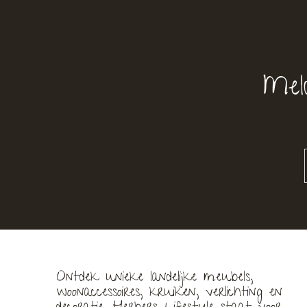
Mel
Ontdek unieke landelijke meubels,
woonaccessoires, kruiken, verlichting en