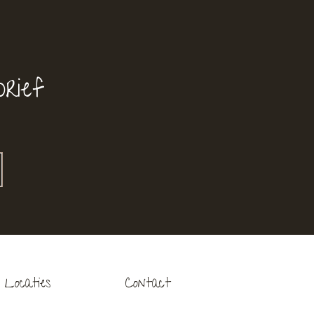
rief
Locaties
Contact