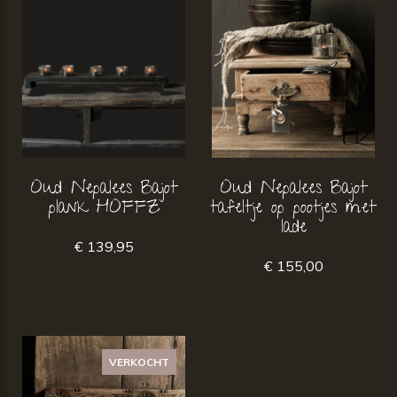
Oud Nepalees Bajot
Oud Nepalees Bajot
plank HOFFZ
tafeltje op pootjes met
lade
€ 139,95
€ 155,00
VERKOCHT