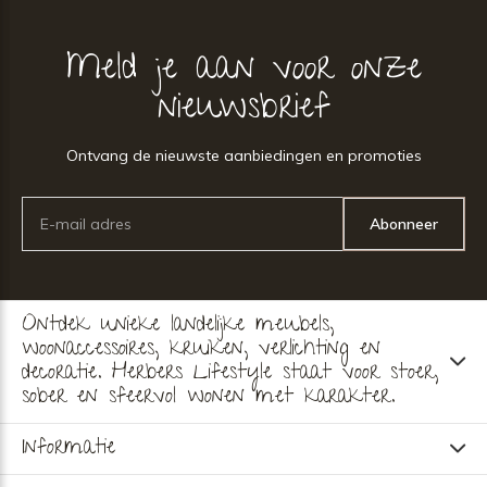
Meld je aan voor onze
nieuwsbrief
Ontvang de nieuwste aanbiedingen en promoties
Abonneer
Ontdek unieke landelijke meubels,
woonaccessoires, kruiken, verlichting en
decoratie. Herbers Lifestyle staat voor stoer,
sober en sfeervol wonen met karakter.
Informatie