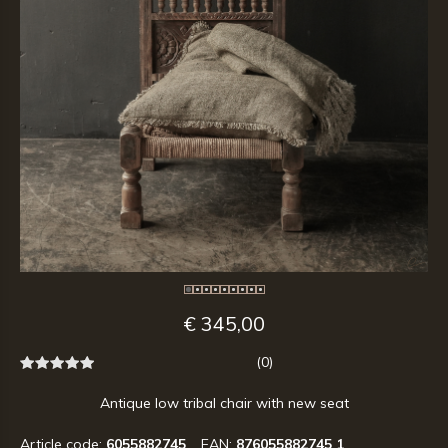
€ 345,00
(0)
Antique low tribal chair with new seat
Article code:
6055882745
EAN:
876055882745 1