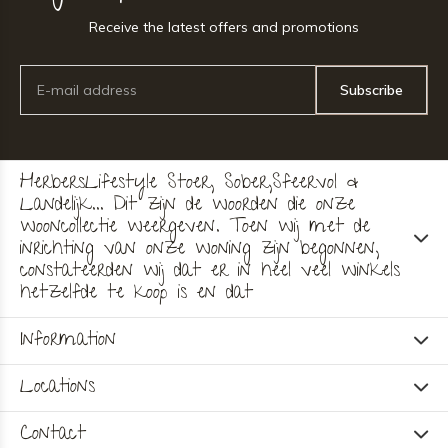
Receive the latest offers and promotions
Subscribe
HerbersLifestyle Stoer, Sober,Sfeervol &
Landelijk... Dit zijn de woorden die onze
wooncollectie weergeven. Toen wij met de
inrichting van onze woning zijn begonnen,
constateerden wij dat er in heel veel winkels
hetzelfde te koop is en dat
Information
Locations
Contact