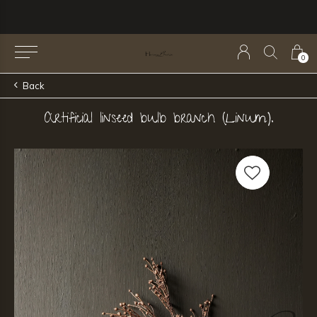
0
Back
Artificial linseed bulb branch (Linum).