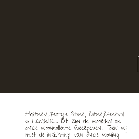
HerbersLifestyle Stoer, Sober,Sfeervol
& Landelijk... Dit zijn de woorden die
onze wooncollectie weergeven. Toen wij
met de inrichting van onze woning