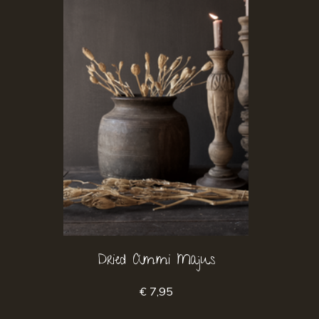
Dried Ammi Majus
€ 7,95