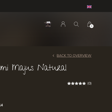
0
BACK TO OVERVIEW
mmi Majus Natural
(0)
14