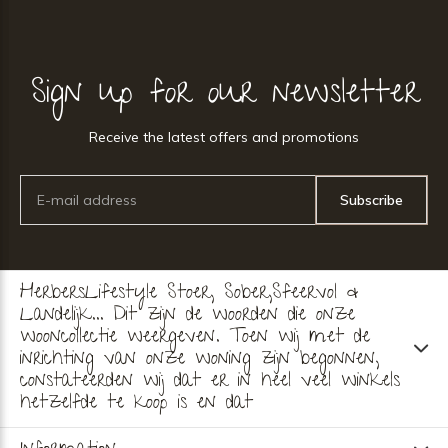
Sign up for our newsletter
Receive the latest offers and promotions
Subscribe
HerbersLifestyle Stoer, Sober,Sfeervol &
Landelijk... Dit zijn de woorden die onze
wooncollectie weergeven. Toen wij met de
inrichting van onze woning zijn begonnen,
constateerden wij dat er in heel veel winkels
hetzelfde te koop is en dat