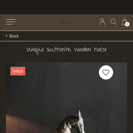
0
Back
Unique authentic wooden horse
SOLD