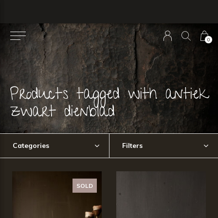
0
Products tagged with antiek
zwart dienblad
Categories
Filters
SOLD