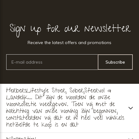
Sign up for our newsletter
Receive the latest offers and promotions
Subscribe
HerbersLifestyle Stoer, Sober,Sfeervol &
Landelijk... Dit zijn de woorden die onze
wooncollectie weergeven. Toen wij met de
inrichting van onze woning zijn begonnen,
constateerden wij dat er in heel veel winkels
hetzelfde te koop is en dat