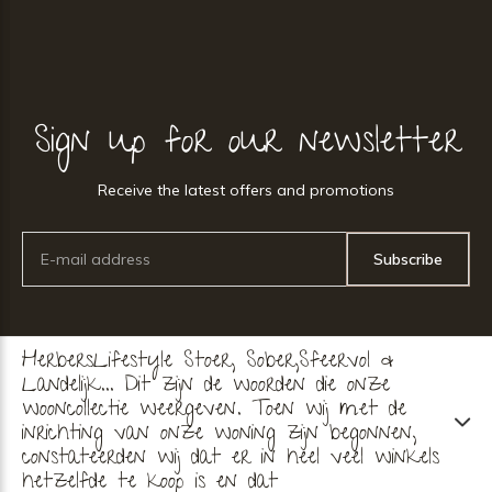
Sign up for our newsletter
Receive the latest offers and promotions
Subscribe
HerbersLifestyle Stoer, Sober,Sfeervol &
Landelijk... Dit zijn de woorden die onze
wooncollectie weergeven. Toen wij met de
inrichting van onze woning zijn begonnen,
constateerden wij dat er in heel veel winkels
hetzelfde te koop is en dat