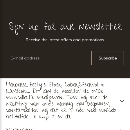
Sign up for our newsletter
Receive the latest offers and promotions
Subscribe
HerbersLifestyle Stoer, Sober,Sfeervol &
Landelijk... Dit zijn de woorden die onze
wooncollectie weergeven. Toen wij met de
inrichting van onze woning zijn begonnen,
constateerden wij dat er in heel veel winkels
hetzelfde te koop is en dat