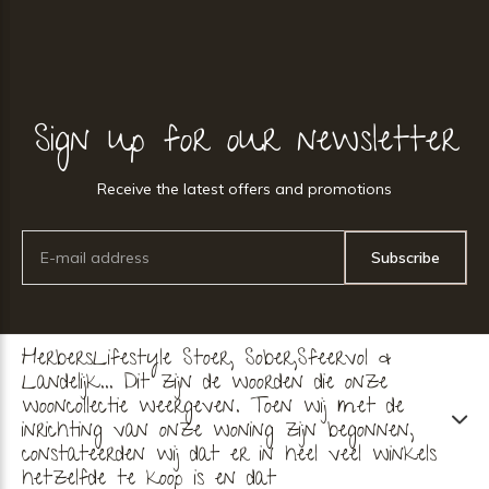
Sign up for our newsletter
Receive the latest offers and promotions
Subscribe
HerbersLifestyle Stoer, Sober,Sfeervol &
Landelijk... Dit zijn de woorden die onze
wooncollectie weergeven. Toen wij met de
inrichting van onze woning zijn begonnen,
constateerden wij dat er in heel veel winkels
hetzelfde te koop is en dat