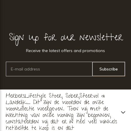
Sign up for our newsletter
Receive the latest offers and promotions
Subscribe
HerbersLifestyle Stoer, Sober,Sfeervol &
Landelijk... Dit zijn de woorden die onze
wooncollectie weergeven. Toen wij met de
inrichting van onze woning zijn begonnen,
constateerden wij dat er in heel veel winkels
hetzelfde te koop is en dat