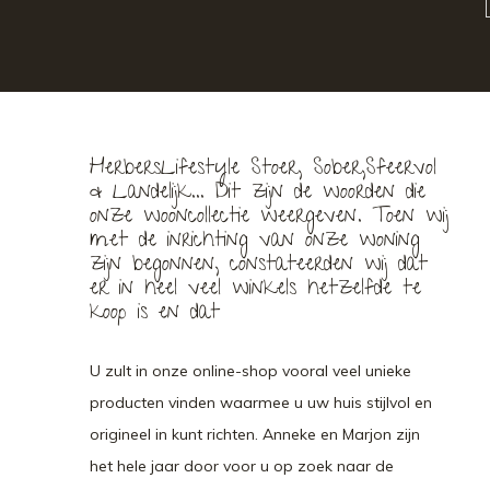
HerbersLifestyle Stoer, Sober,Sfeervol
& Landelijk... Dit zijn de woorden die
onze wooncollectie weergeven. Toen wij
met de inrichting van onze woning
zijn begonnen, constateerden wij dat
er in heel veel winkels hetzelfde te
koop is en dat
U zult in onze online-shop vooral veel unieke
producten vinden waarmee u uw huis stijlvol en
origineel in kunt richten. Anneke en Marjon zijn
het hele jaar door voor u op zoek naar de