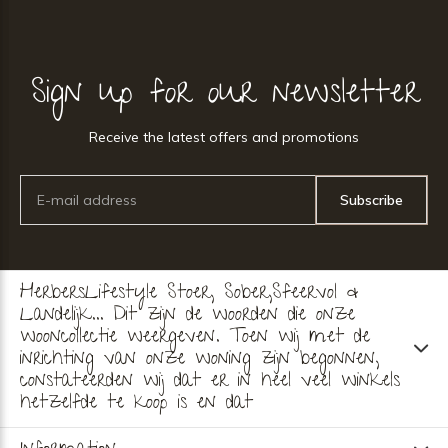
Sign up for our newsletter
Receive the latest offers and promotions
Subscribe
HerbersLifestyle Stoer, Sober,Sfeervol &
Landelijk... Dit zijn de woorden die onze
wooncollectie weergeven. Toen wij met de
inrichting van onze woning zijn begonnen,
constateerden wij dat er in heel veel winkels
hetzelfde te koop is en dat