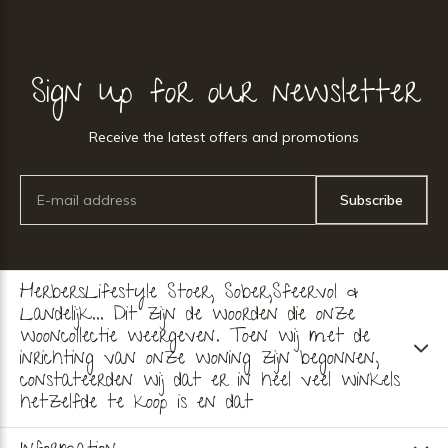
Sign up for our newsletter
Receive the latest offers and promotions
Subscribe
HerbersLifestyle Stoer, Sober,Sfeervol &
Landelijk... Dit zijn de woorden die onze
wooncollectie weergeven. Toen wij met de
inrichting van onze woning zijn begonnen,
constateerden wij dat er in heel veel winkels
hetzelfde te koop is en dat