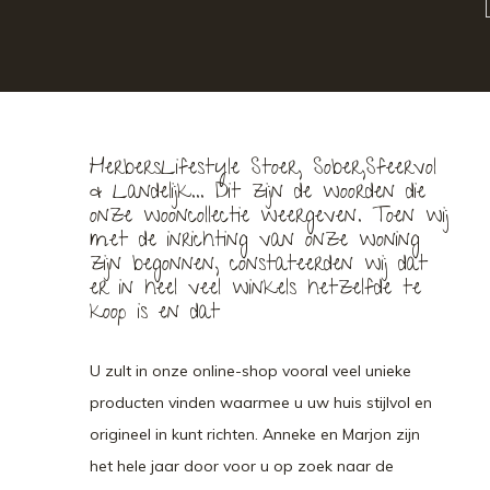
HerbersLifestyle Stoer, Sober,Sfeervol
& Landelijk... Dit zijn de woorden die
onze wooncollectie weergeven. Toen wij
met de inrichting van onze woning
zijn begonnen, constateerden wij dat
er in heel veel winkels hetzelfde te
koop is en dat
U zult in onze online-shop vooral veel unieke
producten vinden waarmee u uw huis stijlvol en
origineel in kunt richten. Anneke en Marjon zijn
het hele jaar door voor u op zoek naar de