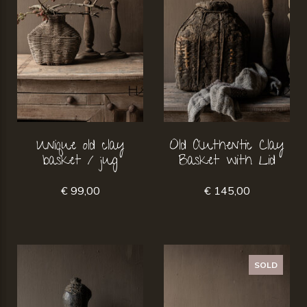
Unique old clay
Old Authentic Clay
basket / jug
Basket with Lid
€ 99,00
€ 145,00
SOLD