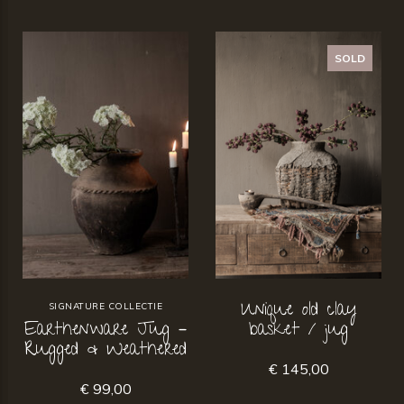
SOLD
Unique old clay
SIGNATURE COLLECTIE
Earthenware Jug –
basket / jug
Rugged & Weathered
€ 145,00
€ 99,00