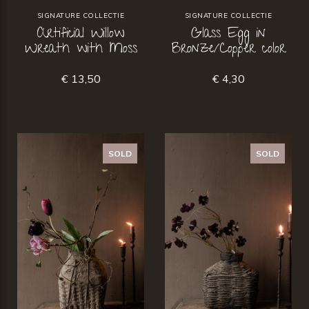
SIGNATURE COLLECTIE
SIGNATURE COLLECTIE
Artificial Willow
Glass Egg in
Wreath with Moss
Bronze/Copper color
€ 13,50
€ 4,30
SOLD
SOLD