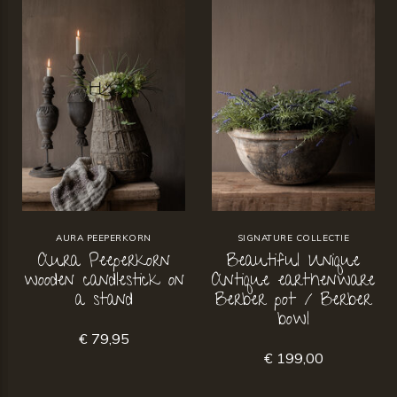
AURA PEEPERKORN
SIGNATURE COLLECTIE
Aura Peeperkorn
Beautiful Unique
wooden candlestick on
Antique earthenware
a stand
Berber pot / Berber
bowl
€ 79,95
€ 199,00