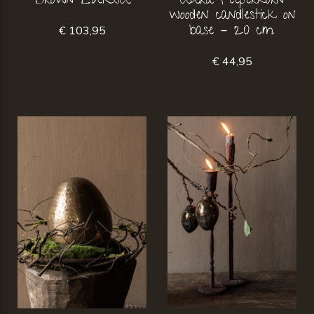
Brown LUKSA
Aura Peeperkorn
wooden candlestick on
base – 20 cm
€ 103,95
€ 44,95