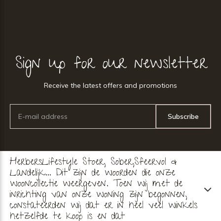
Sign up for our newsletter
Receive the latest offers and promotions
Subscribe
HerbersLifestyle Stoer, Sober,Sfeervol &
Landelijk... Dit zijn de woorden die onze
wooncollectie weergeven. Toen wij met de
inrichting van onze woning zijn begonnen,
constateerden wij dat er in heel veel winkels
hetzelfde te koop is en dat