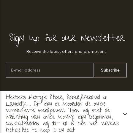
Sign up for our newsletter
Receive the latest offers and promotions
Subscribe
HerbersLifestyle Stoer, Sober,Sfeervol &
Landelijk... Dit zijn de woorden die onze
wooncollectie weergeven. Toen wij met de
inrichting van onze woning zijn begonnen,
constateerden wij dat er in heel veel winkels
hetzelfde te koop is en dat