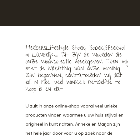
HerbersLifestyle Stoer, Sober,Sfeervol
& Landelijk... Dit zijn de woorden die
onze wooncollectie weergeven. Toen wij
met de inrichting van onze woning
zijn begonnen, constateerden wij dat
er in heel veel winkels hetzelfde te
koop is en dat
U zult in onze online-shop vooral veel unieke
producten vinden waarmee u uw huis stijlvol en
origineel in kunt richten. Anneke en Marjon zijn
het hele jaar door voor u op zoek naar de