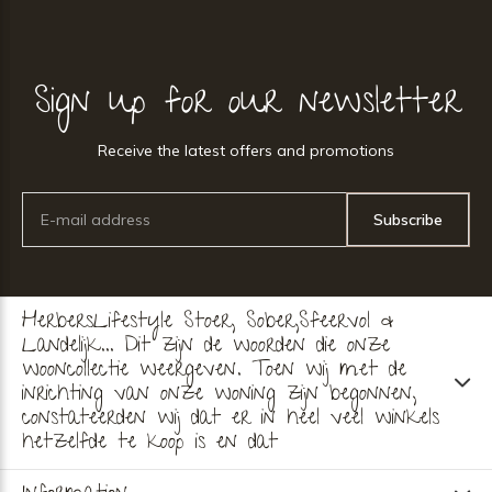
Sign up for our newsletter
Receive the latest offers and promotions
Subscribe
HerbersLifestyle Stoer, Sober,Sfeervol &
Landelijk... Dit zijn de woorden die onze
wooncollectie weergeven. Toen wij met de
inrichting van onze woning zijn begonnen,
constateerden wij dat er in heel veel winkels
hetzelfde te koop is en dat