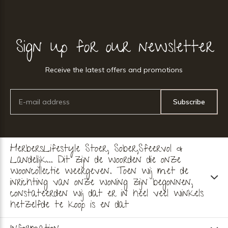
Sign up for our newsletter
Receive the latest offers and promotions
Subscribe
HerbersLifestyle Stoer, Sober,Sfeervol &
Landelijk... Dit zijn de woorden die onze
wooncollectie weergeven. Toen wij met de
inrichting van onze woning zijn begonnen,
constateerden wij dat er in heel veel winkels
hetzelfde te koop is en dat