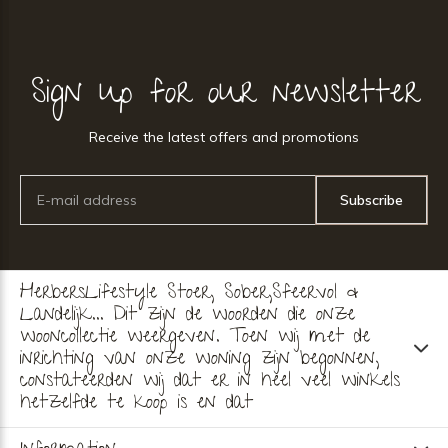
Sign up for our newsletter
Receive the latest offers and promotions
Subscribe
HerbersLifestyle Stoer, Sober,Sfeervol &
Landelijk... Dit zijn de woorden die onze
wooncollectie weergeven. Toen wij met de
inrichting van onze woning zijn begonnen,
constateerden wij dat er in heel veel winkels
hetzelfde te koop is en dat