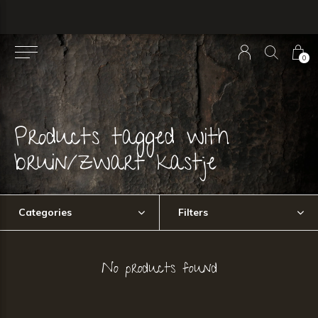
0
Products tagged with
bruin/zwart kastje
Categories
Filters
No products found