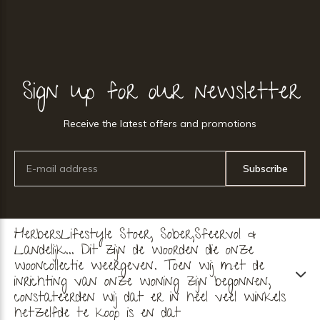
Sign up for our newsletter
Receive the latest offers and promotions
Subscribe
HerbersLifestyle Stoer, Sober,Sfeervol &
Landelijk... Dit zijn de woorden die onze
wooncollectie weergeven. Toen wij met de
inrichting van onze woning zijn begonnen,
constateerden wij dat er in heel veel winkels
hetzelfde te koop is en dat