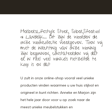
HerbersLifestyle Stoer, Sober,Sfeervol
& Landelijk... Dit zijn de woorden die
onze wooncollectie weergeven. Toen wij
met de inrichting van onze woning
zijn begonnen, constateerden wij dat
er in heel veel winkels hetzelfde te
koop is en dat
U zult in onze online-shop vooral veel unieke
producten vinden waarmee u uw huis stijlvol en
origineel in kunt richten. Anneke en Marjon zijn
het hele jaar door voor u op zoek naar de
meest unieke meubelstukken en