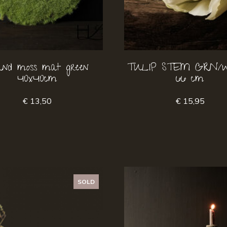
und moss mat green
TULIP STEM GRN/
40x40cm
66 cm
€ 13,50
€ 15,95
SOLD