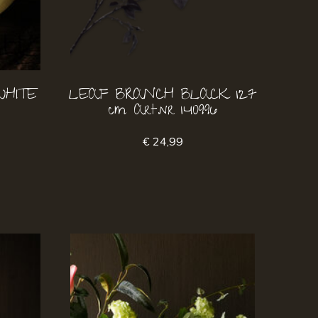
WHITE
LEAF BRANCH BLACK 127
cm Art.nr 140996
€ 24,99