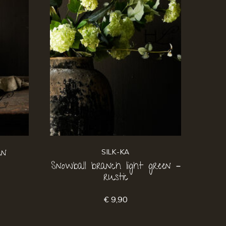
en
SILK-KA
Snowball branch light green –
rustic
€ 9,90