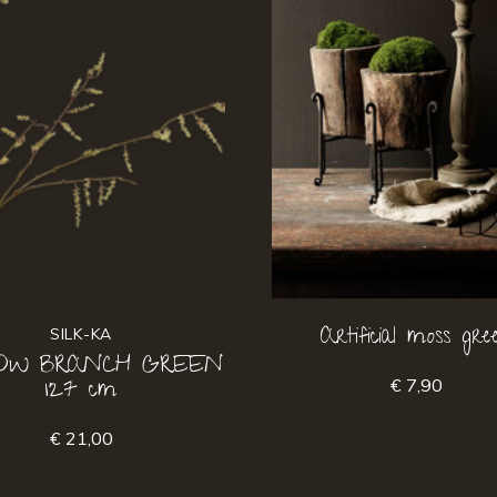
Artificial moss gre
SILK-KA
OW BRANCH GREEN
127 cm
€ 7,90
€ 21,00