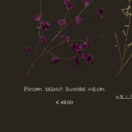
Blossom branch lavender 142cm
WILL
€ 48,00