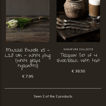
Muscari Bundle x5 –
SIGNATURE COLLECTIE
L28 cm – White plug
Teaspoon Set of 4
(white grape
silver/black with text
hyacinths)
€ 38,50
€ 7,95
Seen 2 of the 2 products