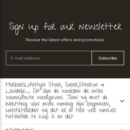
Sign up for our newsletter
Receive the latest offers and promotions
Subscribe
HerbersLifestyle Stoer, Sober,Sfeervol &
Landelijk... Dit zijn de woorden die onze
wooncollectie weergeven. Toen wij met de
inrichting van onze woning zijn begonnen,
constateerden wij dat er in heel veel winkels
hetzelfde te koop is en dat